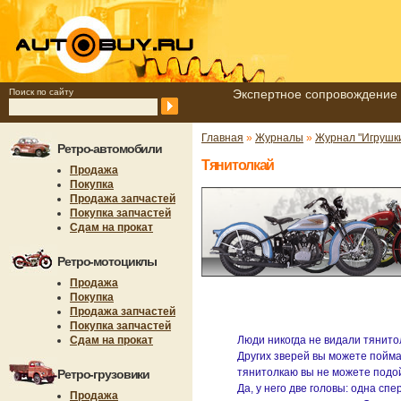
Поиск по сайту
Экспертное сопровождение 
Главная
»
Журналы
»
Журнал "Игрушк
Ретро-автомобили
Тянитолкай
Продажа
Покупка
Продажа запчастей
Покупка запчастей
Сдам на прокат
Ретро-мотоциклы
Продажа
Покупка
Продажа запчастей
Покупка запчастей
Сдам на прокат
Люди никогда не видали тянитол
Других зверей вы можете поймать
тянитолкаю вы не можете подойт
Ретро-грузовики
Да, у него две головы: одна спе
Продажа