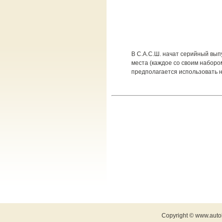
В С.А.С.Ш. начат серийный вып
места (каждое со своим наборо
предполагается использовать н
Copyright © www.auto