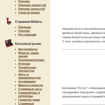
Покупка
Продажа запчастей
Покупка запчастей
Сдам на прокат
Старинная Мебель
Продажа
Америка богата автомобильными
Покупка
двойные Крайслеры, двойные Ме
Реставрация
самым внушительным представит
3 тонн, рулевое управление с 
Блошиный рынок
Инструменты
Монеты, знаки,
значки
Телерадиотехника
Игрушки
Техническая
литература
Фото- и
киноаппаратура
Антиквариат
Макеты и модели
Броневики "Остин", собиравшие
Старинные часы
называемые передний и задний 
Граммофоны и
патефоны
управлением перед отправкой в
Грампластинки
Старинные