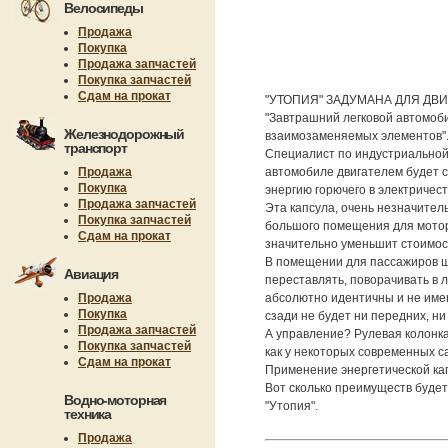
Велосипеды
Продажа
Покупка
Продажа запчастей
Покупка запчастей
Сдам на прокат
"УТОПИЯ" ЗАДУМАНА ДЛЯ ДВ
"Завтрашний легковой автомобил
Железнодорожный
взаимозаменяемых элементов"
транспорт
Специалист по индустриальной 
Продажа
автомобиле двигателем будет с
Покупка
энергию горючего в электричест
Продажа запчастей
Эта капсула, очень незначитель
Покупка запчастей
большого помещения для мотора
Сдам на прокат
значительно уменьшит стоимос
В помещении для пассажиров ше
Авиация
переставлять, поворачивать в л
Продажа
абсолютно идентичны и не име
Покупка
сзади не будет ни передних, н
Продажа запчастей
А управление? Рулевая колонка
Покупка запчастей
как у некоторых современных с
Сдам на прокат
Применение энергетической кап
Вот сколько преимуществ будет
Водно-моторная
"Утопия".
техника
Продажа