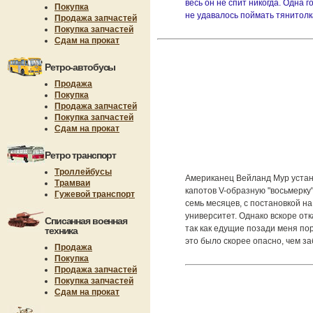
весь он не спит никогда. Одна 
Покупка
не удавалось поймать тянитолка
Продажа запчастей
Покупка запчастей
Сдам на прокат
Ретро-автобусы
Продажа
Покупка
Продажа запчастей
Покупка запчастей
Сдам на прокат
Ретро транспорт
Троллейбусы
Американец Вейланд Мур устано
Трамваи
капотов V-образную "восьмерку
Гужевой транспорт
семь месяцев, с постановкой н
университет. Однако вскоре от
Списанная военная
так как едущие позади меня пор
техника
это было скорее опасно, чем за
Продажа
Покупка
Продажа запчастей
Покупка запчастей
Сдам на прокат