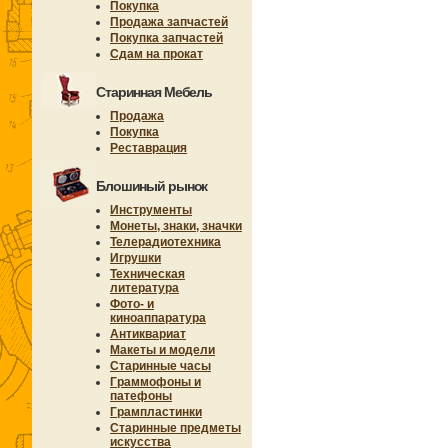
Покупка
Продажа запчастей
Покупка запчастей
Сдам на прокат
Старинная Мебель
Продажа
Покупка
Реставрация
Блошиный рынок
Инструменты
Монеты, знаки, значки
Телерадиотехника
Игрушки
Техническая
литература
Фото- и
киноаппаратура
Антиквариат
Макеты и модели
Старинные часы
Граммофоны и
патефоны
Грампластинки
Старинные предметы
искусства