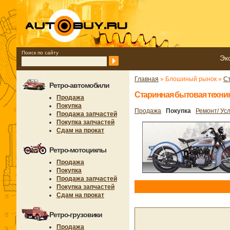
Поиск по сайту
Эк
Главная
» Блошиный рынок »
С
Ретро-автомобили
Старинная бытовая техник
Продажа
Покупка
Продажа
Покупка
Ремонт/ Усл
Продажа запчастей
Покупка запчастей
Сдам на прокат
Ретро-мотоциклы
Продажа
Покупка
Продажа запчастей
Покупка запчастей
Сдам на прокат
Ретро-грузовики
Продажа