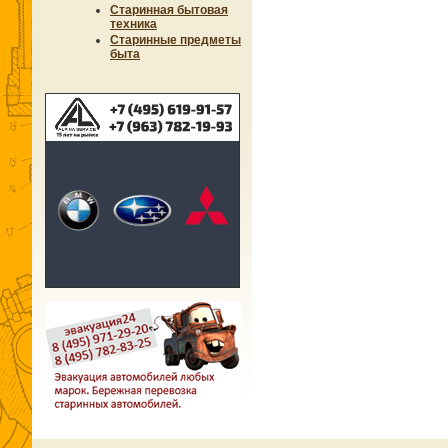
Старинная бытовая
техника
Старинные предметы
быта