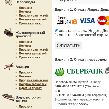
Велосипеды
Продажа
Вариант 1. Оплата Яндекс.Ден
Покупка
Продажа запчастей
Покупка запчастей
Сдам на прокат
оплата со счета Яндекс.Де
Железнодорожный
оплата с банковской карты
транспорт
Продажа
Покупка
Продажа запчастей
Покупка запчастей
Сдам на прокат
Вариант 2. Оплата переводом 
Авиация
Продажа
Покупка
Продажа запчастей
Переведите
250
рублей на карту:
Покупка запчастей
5469 4000 3474 8751
(Сбербанк)
Сдам на прокат
или
5536 9138 0244 8064
(Тинькоффбанк).
Водно-моторная
В комментарии к переводу укажите:
техника
«Promo 99022 color»
Продажа