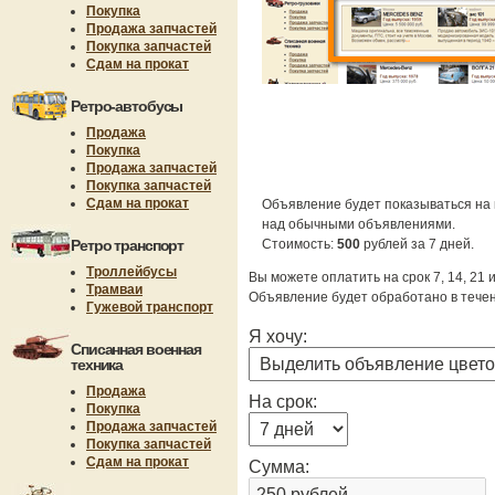
Покупка
Продажа запчастей
Покупка запчастей
Сдам на прокат
Ретро-автобусы
Продажа
Покупка
Продажа запчастей
Покупка запчастей
Сдам на прокат
Объявление будет показываться на 
над обычными объявлениями.
Ретро транспорт
Стоимость:
500
рублей за 7 дней.
Троллейбусы
Вы можете оплатить на срок 7, 14, 21 
Трамваи
Объявление будет обработано в течен
Гужевой транспорт
Я хочу:
Списанная военная
техника
Продажа
На срок:
Покупка
Продажа запчастей
Покупка запчастей
Сдам на прокат
Сумма: