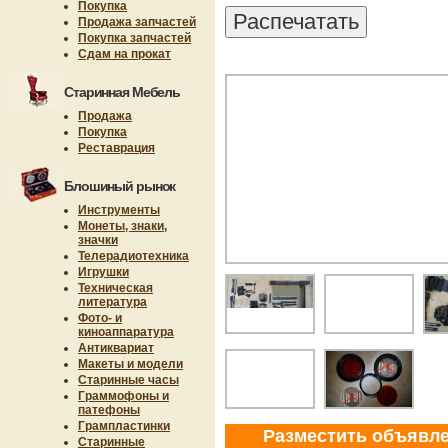
Покупка
Продажа запчастей
Покупка запчастей
Сдам на прокат
Старинная Мебель
Продажа
Покупка
Реставрация
Блошиный рынок
Инструменты
Монеты, знаки,
значки
Телерадиотехника
Игрушки
Техническая
литература
Фото- и
киноаппаратура
Антиквариат
Макеты и модели
Старинные часы
Граммофоны и
патефоны
Грампластинки
Разместить объявл
Старинные