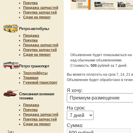
Покупка
Продажа запчастей
Покупка запчастей
Сдам на прокат
Ретро-автобусы
Продажа
Покупка
Продажа запчастей
Покупка запчастей
Сдам на прокат
Объявление будет показываться на 
над обычными объявлениями.
Ретро транспорт
Стоимость:
500
рублей за 7 дней.
Троллейбусы
Вы можете оплатить на срок 7, 14, 21 
Трамваи
Объявление будет обработано в течен
Гужевой транспорт
Я хочу:
Списанная военная
техника
Продажа
На срок:
Покупка
Продажа запчастей
Покупка запчастей
Сдам на прокат
Сумма: