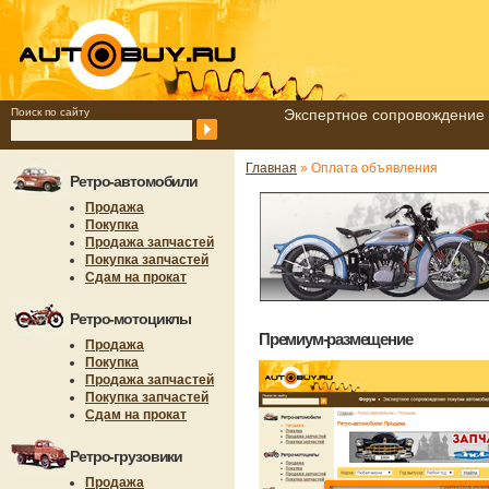
Поиск по сайту
Экспертное сопровождение 
Главная
» Оплата объявления
Ретро-автомобили
Продажа
Покупка
Продажа запчастей
Покупка запчастей
Сдам на прокат
Ретро-мотоциклы
Премиум-размещение
Продажа
Покупка
Продажа запчастей
Покупка запчастей
Сдам на прокат
Ретро-грузовики
Продажа