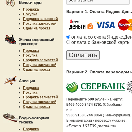
Велосипеды
Продажа
Вариант 1. Оплата Яндекс.Ден
Покупка
Продажа запчастей
Покупка запчастей
Сдам на прокат
оплата со счета Яндекс.Де
Железнодорожный
оплата с банковской карты
транспорт
Продажа
Покупка
Продажа запчастей
Покупка запчастей
Сдам на прокат
Вариант 2. Оплата переводом 
Авиация
Продажа
Покупка
Продажа запчастей
Переведите
500
рублей на карту:
Покупка запчастей
5469 4000 3474 8751
(Сбербанк)
Сдам на прокат
или
5536 9138 0244 8064
(Тинькоффбанк).
Водно-моторная
В комментарии к переводу укажите:
техника
«Promo 163709 premium»
Продажа