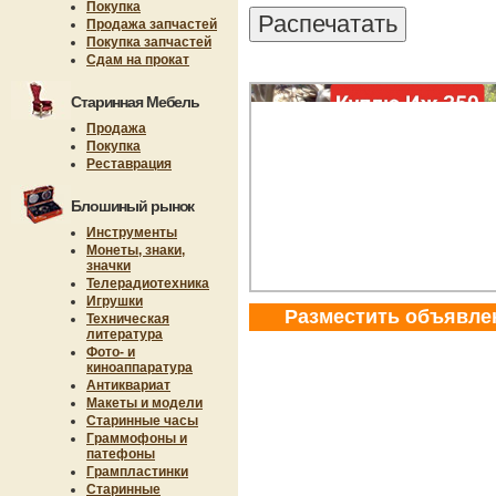
Покупка
Продажа запчастей
Покупка запчастей
Сдам на прокат
Старинная Мебель
Продажа
Покупка
Реставрация
Блошиный рынок
Инструменты
Монеты, знаки,
значки
Телерадиотехника
Игрушки
Разместить объявле
Техническая
литература
Фото- и
киноаппаратура
Антиквариат
Макеты и модели
Старинные часы
Граммофоны и
патефоны
Грампластинки
Старинные