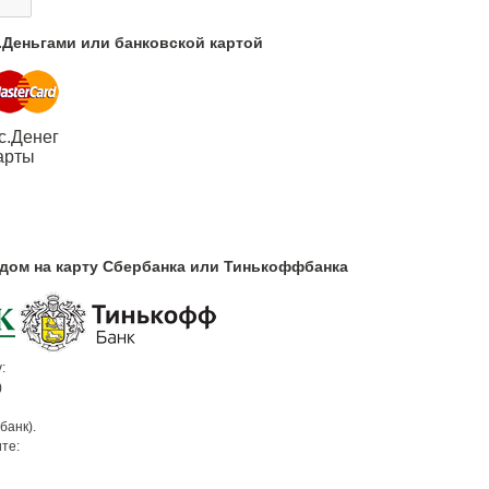
с.Деньгами или банковской картой
с.Денег
арты
одом на карту Сбербанка или Тинькоффбанка
:
)
банк).
те: