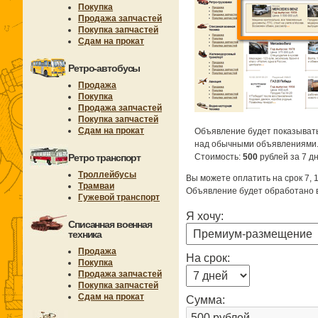
Покупка
Продажа запчастей
Покупка запчастей
Сдам на прокат
Ретро-автобусы
Продажа
Покупка
Продажа запчастей
Покупка запчастей
Сдам на прокат
Объявление будет показывать
над обычными объявлениями
Ретро транспорт
Стоимость:
500
рублей за 7 дн
Троллейбусы
Вы можете оплатить на срок 7, 1
Трамваи
Объявление будет обработано в
Гужевой транспорт
Я хочу:
Списанная военная
техника
Продажа
На срок:
Покупка
Продажа запчастей
Покупка запчастей
Сдам на прокат
Сумма: