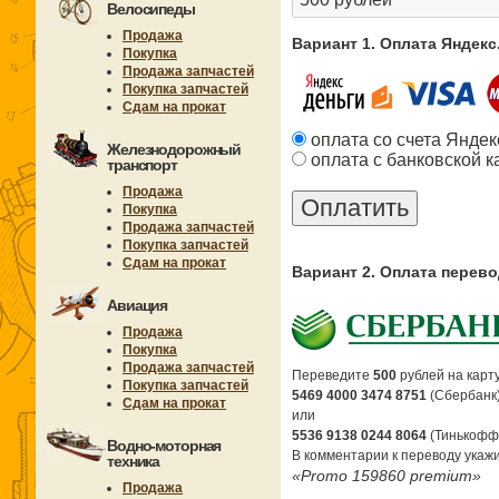
Велосипеды
Продажа
Вариант 1. Оплата Яндек
Покупка
Продажа запчастей
Покупка запчастей
Сдам на прокат
оплата со счета Яндек
Железнодорожный
оплата с банковской к
транспорт
Продажа
Покупка
Продажа запчастей
Покупка запчастей
Сдам на прокат
Вариант 2. Оплата перев
Авиация
Продажа
Покупка
Продажа запчастей
Переведите
500
рублей на карту
Покупка запчастей
5469 4000 3474 8751
(Сбербанк
Сдам на прокат
или
5536 9138 0244 8064
(Тинькофф
Водно-моторная
В комментарии к переводу укажи
техника
«Promo 159860 premium»
Продажа