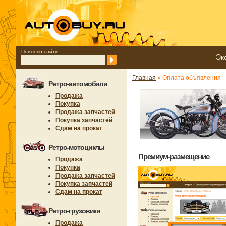
Поиск по сайту
Эк
Главная
» Оплата объявления
Ретро-автомобили
Продажа
Покупка
Продажа запчастей
Покупка запчастей
Сдам на прокат
Ретро-мотоциклы
Премиум-размещение
Продажа
Покупка
Продажа запчастей
Покупка запчастей
Сдам на прокат
Ретро-грузовики
Продажа