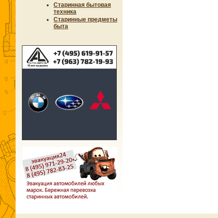
Старинная бытовая
техника
Старинные предметы
быта