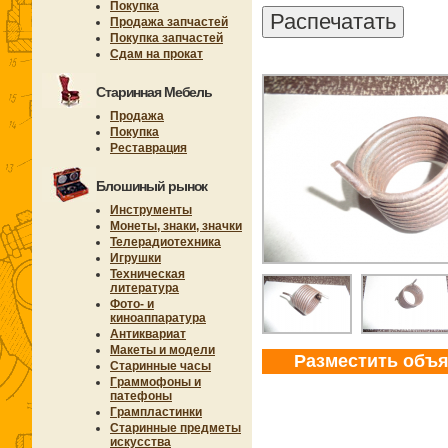
Покупка
Продажа запчастей
Покупка запчастей
Сдам на прокат
Старинная Мебель
Продажа
Покупка
Реставрация
Блошиный рынок
Инструменты
Монеты, знаки, значки
Телерадиотехника
Игрушки
Техническая
литература
Фото- и
киноаппаратура
Антиквариат
Макеты и модели
Разместить объ
Старинные часы
Граммофоны и
патефоны
Грампластинки
Старинные предметы
искусства