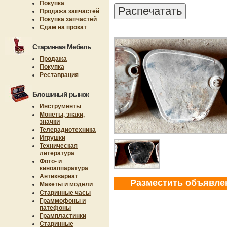
Покупка
Продажа запчастей
Покупка запчастей
Сдам на прокат
Старинная Мебель
Продажа
Покупка
Реставрация
Блошиный рынок
Инструменты
Монеты, знаки,
значки
Телерадиотехника
Игрушки
Техническая
литература
Фото- и
киноаппаратура
Антиквариат
Разместить объявле
Макеты и модели
Старинные часы
Граммофоны и
патефоны
Грампластинки
Старинные