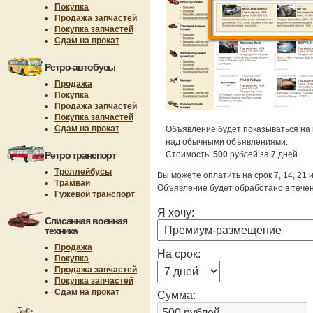
Покупка
Продажа запчастей
Покупка запчастей
Сдам на прокат
Ретро-автобусы
Продажа
Покупка
Продажа запчастей
Покупка запчастей
Сдам на прокат
Объявление будет показываться на 
над обычными объявлениями.
Ретро транспорт
Стоимость:
500
рублей за 7 дней.
Троллейбусы
Вы можете оплатить на срок 7, 14, 21 
Трамваи
Объявление будет обработано в течен
Гужевой транспорт
Я хочу:
Списанная военная
техника
Продажа
На срок:
Покупка
Продажа запчастей
Покупка запчастей
Сдам на прокат
Сумма: