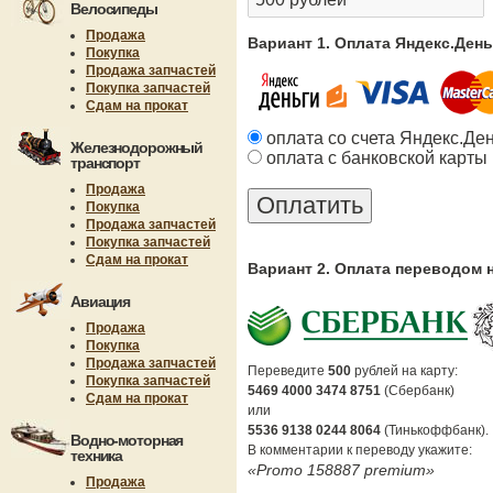
Велосипеды
Продажа
Вариант 1. Оплата Яндекс.Ден
Покупка
Продажа запчастей
Покупка запчастей
Сдам на прокат
оплата со счета Яндекс.Де
Железнодорожный
оплата с банковской карты
транспорт
Продажа
Покупка
Продажа запчастей
Покупка запчастей
Сдам на прокат
Вариант 2. Оплата переводом 
Авиация
Продажа
Покупка
Продажа запчастей
Переведите
500
рублей на карту:
Покупка запчастей
5469 4000 3474 8751
(Сбербанк)
Сдам на прокат
или
5536 9138 0244 8064
(Тинькоффбанк).
Водно-моторная
В комментарии к переводу укажите:
техника
«Promo 158887 premium»
Продажа