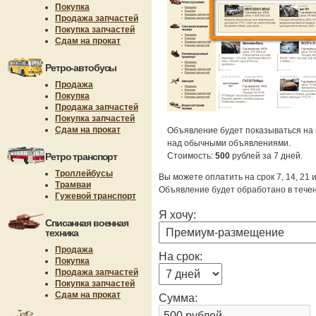
Покупка
Продажа запчастей
Покупка запчастей
Сдам на прокат
Ретро-автобусы
Продажа
Покупка
Продажа запчастей
Покупка запчастей
Сдам на прокат
Объявление будет показываться на 
над обычными объявлениями.
Ретро транспорт
Стоимость:
500
рублей за 7 дней.
Троллейбусы
Вы можете оплатить на срок 7, 14, 21 
Трамваи
Объявление будет обработано в течен
Гужевой транспорт
Я хочу:
Списанная военная
техника
Продажа
На срок:
Покупка
Продажа запчастей
Покупка запчастей
Сдам на прокат
Сумма: