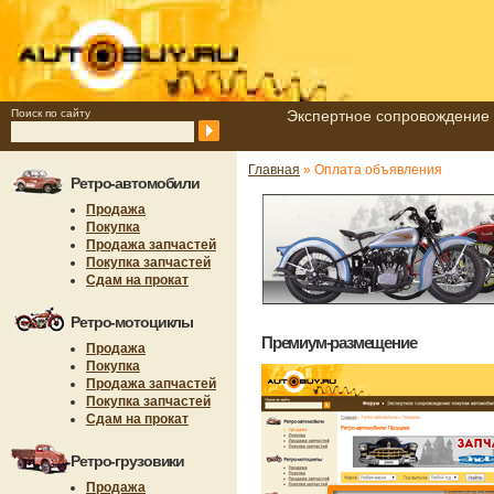
Поиск по сайту
Экспертное сопровождение 
Главная
» Оплата объявления
Ретро-автомобили
Продажа
Покупка
Продажа запчастей
Покупка запчастей
Сдам на прокат
Ретро-мотоциклы
Премиум-размещение
Продажа
Покупка
Продажа запчастей
Покупка запчастей
Сдам на прокат
Ретро-грузовики
Продажа