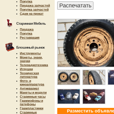
Покупка
Продажа запчастей
Покупка запчастей
Сдам на прокат
Старинная Мебель
Продажа
Покупка
Реставрация
Блошиный рынок
Инструменты
Монеты, знаки,
значки
Телерадиотехника
Игрушки
Техническая
литература
Фото- и
киноаппаратура
Антиквариат
Макеты и модели
Старинные часы
Граммофоны и
патефоны
Грампластинки
Разместить объявл
Старинные