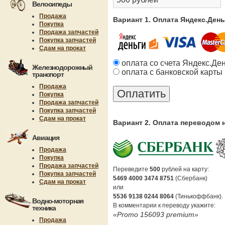
Велосипеды
Продажа
Вариант 1. Оплата Яндекс.Ден
Покупка
Продажа запчастей
Покупка запчастей
Сдам на прокат
оплата со счета Яндекс.Де
Железнодорожный
оплата с банковской карты
транспорт
Продажа
Покупка
Продажа запчастей
Покупка запчастей
Сдам на прокат
Вариант 2. Оплата переводом 
Авиация
Продажа
Покупка
Продажа запчастей
Переведите
500
рублей на карту:
Покупка запчастей
5469 4000 3474 8751
(Сбербанк)
Сдам на прокат
или
5536 9138 0244 8064
(Тинькоффбанк).
Водно-моторная
В комментарии к переводу укажите:
техника
«Promo 156093 premium»
Продажа