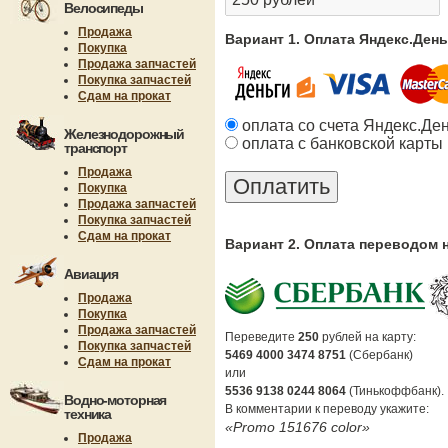
Велосипеды
Продажа
Вариант 1. Оплата Яндекс.Ден
Покупка
Продажа запчастей
Покупка запчастей
Сдам на прокат
оплата со счета Яндекс.Де
Железнодорожный
оплата с банковской карты
транспорт
Продажа
Покупка
Продажа запчастей
Покупка запчастей
Сдам на прокат
Вариант 2. Оплата переводом 
Авиация
Продажа
Покупка
Продажа запчастей
Переведите
250
рублей на карту:
Покупка запчастей
5469 4000 3474 8751
(Сбербанк)
Сдам на прокат
или
5536 9138 0244 8064
(Тинькоффбанк).
Водно-моторная
В комментарии к переводу укажите:
техника
«Promo 151676 color»
Продажа