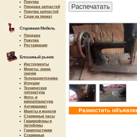
Покупка
Продажа запчастей
Покупка запчастей
Сдам на прокат
Старинная Мебель
Продажа
Покупка
Реставрация
Блошиный рынок
Инструменты
Монеты, знаки,
значки
Телерадиотехника
Игрушки
Техническая
литература
Фото- и
киноаппаратура
Антиквариат
Разместить объявле
Макеты и модели
Старинные часы
Граммофоны и
патефоны
Грампластинки
Старинные