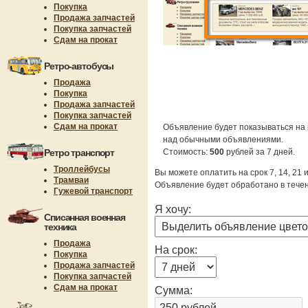
Покупка
Продажа запчастей
Покупка запчастей
Сдам на прокат
Ретро-автобусы
Продажа
Покупка
Продажа запчастей
Покупка запчастей
Сдам на прокат
Объявление будет показываться на 
над обычными объявлениями.
Ретро транспорт
Стоимость:
500
рублей за 7 дней.
Троллейбусы
Вы можете оплатить на срок 7, 14, 21 
Трамваи
Объявление будет обработано в течен
Гужевой транспорт
Я хочу:
Списанная военная
техника
Продажа
На срок:
Покупка
Продажа запчастей
Покупка запчастей
Сдам на прокат
Сумма: