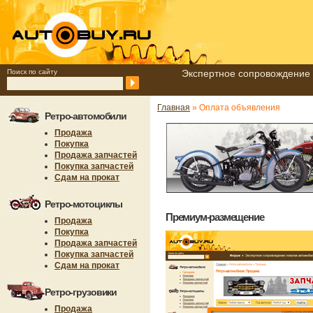
Поиск по сайту
Экспертное сопровождение 
Главная
» Оплата объявления
Ретро-автомобили
Продажа
Покупка
Продажа запчастей
Покупка запчастей
Сдам на прокат
Ретро-мотоциклы
Премиум-размещение
Продажа
Покупка
Продажа запчастей
Покупка запчастей
Сдам на прокат
Ретро-грузовики
Продажа