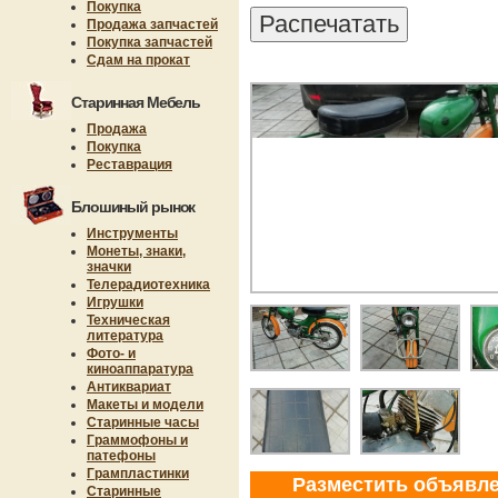
Покупка
Продажа запчастей
Покупка запчастей
Сдам на прокат
Старинная Мебель
Продажа
Покупка
Реставрация
Блошиный рынок
Инструменты
Монеты, знаки,
значки
Телерадиотехника
Игрушки
Техническая
литература
Фото- и
киноаппаратура
Антиквариат
Макеты и модели
Старинные часы
Граммофоны и
патефоны
Грампластинки
Разместить объявл
Старинные