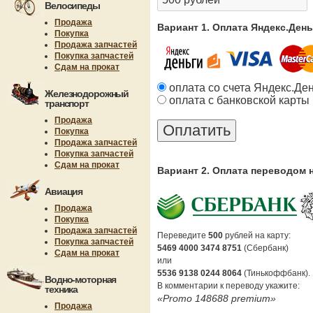
Велосипеды
Продажа
Вариант 1. Оплата Яндекс.Ден
Покупка
Продажа запчастей
Покупка запчастей
Сдам на прокат
оплата со счета Яндекс.Де
Железнодорожный
оплата с банковской карты
транспорт
Продажа
Покупка
Продажа запчастей
Покупка запчастей
Сдам на прокат
Вариант 2. Оплата переводом 
Авиация
Продажа
Покупка
Продажа запчастей
Переведите
500
рублей на карту:
Покупка запчастей
5469 4000 3474 8751
(Сбербанк)
Сдам на прокат
или
5536 9138 0244 8064
(Тинькоффбанк).
Водно-моторная
В комментарии к переводу укажите:
техника
«Promo 148688 premium»
Продажа