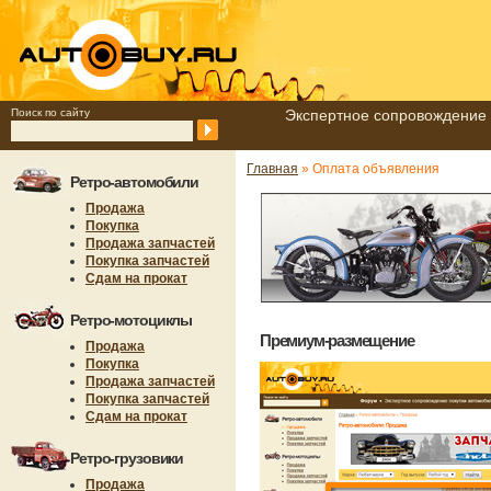
Поиск по сайту
Экспертное сопровождение 
Главная
» Оплата объявления
Ретро-автомобили
Продажа
Покупка
Продажа запчастей
Покупка запчастей
Сдам на прокат
Ретро-мотоциклы
Премиум-размещение
Продажа
Покупка
Продажа запчастей
Покупка запчастей
Сдам на прокат
Ретро-грузовики
Продажа