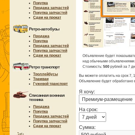
Покупка
Продажа запчастей
Покупка запчастей
Сдам на прокат
Ретро-автобусы
Продажа
Покупка
Продажа запчастей
Покупка запчастей
Сдам на прокат
Объявление будет показывать
над обычными объявлениями
Ретро транспорт
Стоимость:
500
рублей за 7 дн
Троллейбусы
Вы можете оплатить на срок 7, 1
Трамваи
Объявление будет обработано в
Гужевой транспорт
Я хочу:
Списанная военная
техника
Продажа
На срок:
Покупка
Продажа запчастей
Покупка запчастей
Сдам на прокат
Сумма: