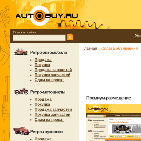
Поиск по сайту
Эк
Главная
» Оплата объявления
Ретро-автомобили
Продажа
Покупка
Продажа запчастей
Покупка запчастей
Сдам на прокат
Ретро-мотоциклы
Премиум-размещение
Продажа
Покупка
Продажа запчастей
Покупка запчастей
Сдам на прокат
Ретро-грузовики
Продажа