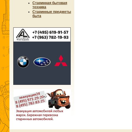
Старинная бытовая
техника
Старинные предметы
быта