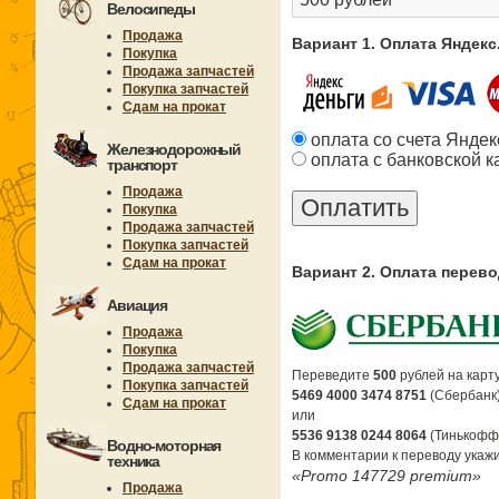
Велосипеды
Продажа
Вариант 1. Оплата Яндек
Покупка
Продажа запчастей
Покупка запчастей
Сдам на прокат
оплата со счета Яндек
Железнодорожный
оплата с банковской к
транспорт
Продажа
Покупка
Продажа запчастей
Покупка запчастей
Сдам на прокат
Вариант 2. Оплата перев
Авиация
Продажа
Покупка
Продажа запчастей
Переведите
500
рублей на карту
Покупка запчастей
5469 4000 3474 8751
(Сбербанк
Сдам на прокат
или
5536 9138 0244 8064
(Тинькофф
Водно-моторная
В комментарии к переводу укажи
техника
«Promo 147729 premium»
Продажа