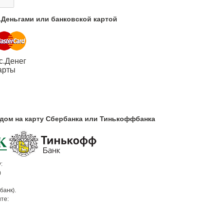
с.Деньгами или банковской картой
с.Денег
арты
одом на карту Сбербанка или Тинькоффбанка
:
)
банк).
те: