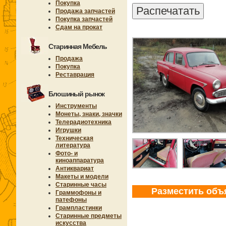
Покупка
Продажа запчастей
Покупка запчастей
Сдам на прокат
Старинная Мебель
Продажа
Покупка
Реставрация
Блошиный рынок
Инструменты
Монеты, знаки, значки
Телерадиотехника
Игрушки
Техническая
литература
Фото- и
киноаппаратура
Антиквариат
Макеты и модели
Старинные часы
Разместить объ
Граммофоны и
патефоны
Грампластинки
Старинные предметы
искусства