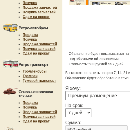
Покупка
Продажа запчастей
Покупка запчастей
Сдам на прокат
Ретро-автобусы
Продажа
Покупка
Продажа запчастей
Покупка запчастей
Сдам на прокат
Объявление будет показываться на 
над обычными объявлениями.
Ретро транспорт
Стоимость:
500
рублей за 7 дней.
Троллейбусы
Вы можете оплатить на срок 7, 14, 21 
Трамваи
Объявление будет обработано в течен
Гужевой транспорт
Я хочу:
Списанная военная
техника
Продажа
На срок:
Покупка
Продажа запчастей
Покупка запчастей
Сдам на прокат
Сумма: