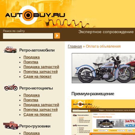
Поиск по сайту
Экспертное сопровождение 
Главная
» Оплата объявления
Ретро-автомобили
Продажа
Покупка
Продажа запчастей
Покупка запчастей
Сдам на прокат
Ретро-мотоциклы
Премиум-размещение
Продажа
Покупка
Продажа запчастей
Покупка запчастей
Сдам на прокат
Ретро-грузовики
Продажа