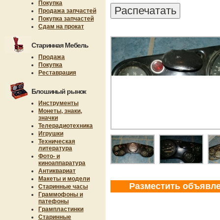
Покупка
Продажа запчастей
Покупка запчастей
Сдам на прокат
Старинная Мебель
Продажа
Покупка
Реставрация
Блошиный рынок
Инструменты
Монеты, знаки,
значки
Телерадиотехника
Игрушки
Техническая
литература
Фото- и
киноаппаратура
Антиквариат
Макеты и модели
Разместить объявл
Старинные часы
Граммофоны и
патефоны
Грампластинки
Старинные