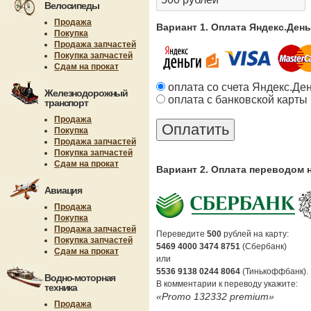
Велосипеды
Продажа
Вариант 1. Оплата Яндекс.Ден
Покупка
Продажа запчастей
Покупка запчастей
Сдам на прокат
оплата со счета Яндекс.Де
Железнодорожный
оплата с банковской карты
транспорт
Продажа
Покупка
Продажа запчастей
Покупка запчастей
Сдам на прокат
Вариант 2. Оплата переводом 
Авиация
Продажа
Покупка
Продажа запчастей
Переведите
500
рублей на карту:
Покупка запчастей
5469 4000 3474 8751
(Сбербанк)
Сдам на прокат
или
5536 9138 0244 8064
(Тинькоффбанк).
Водно-моторная
В комментарии к переводу укажите:
техника
«Promo 132332 premium»
Продажа