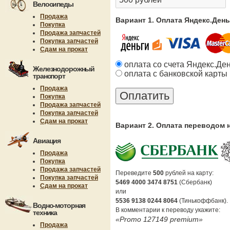
Велосипеды
Продажа
Вариант 1. Оплата Яндекс.Ден
Покупка
Продажа запчастей
Покупка запчастей
Сдам на прокат
оплата со счета Яндекс.Де
Железнодорожный
оплата с банковской карты
транспорт
Продажа
Покупка
Продажа запчастей
Покупка запчастей
Сдам на прокат
Вариант 2. Оплата переводом 
Авиация
Продажа
Покупка
Продажа запчастей
Переведите
500
рублей на карту:
Покупка запчастей
5469 4000 3474 8751
(Сбербанк)
Сдам на прокат
или
5536 9138 0244 8064
(Тинькоффбанк).
Водно-моторная
В комментарии к переводу укажите:
техника
«Promo 127149 premium»
Продажа