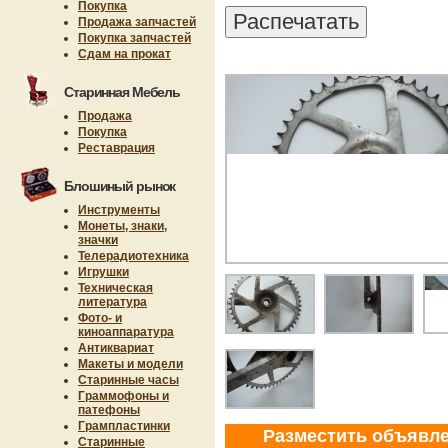
Покупка
Продажа запчастей
Покупка запчастей
Сдам на прокат
Старинная Мебель
Продажа
Покупка
Реставрация
Блошиный рынок
Инструменты
Монеты, знаки,
значки
Телерадиотехника
Игрушки
Техническая
литература
Фото- и
киноаппаратура
Антиквариат
Макеты и модели
Старинные часы
Граммофоны и
патефоны
Грампластинки
Разместить объявл
Старинные