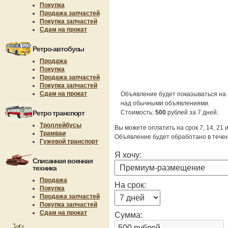
Покупка
Продажа запчастей
Покупка запчастей
Сдам на прокат
Ретро-автобусы
Продажа
Покупка
Продажа запчастей
Покупка запчастей
Сдам на прокат
Объявление будет показываться на 
над обычными объявлениями.
Ретро транспорт
Стоимость:
500
рублей за 7 дней.
Троллейбусы
Вы можете оплатить на срок 7, 14, 21 
Трамваи
Объявление будет обработано в течен
Гужевой транспорт
Я хочу:
Списанная военная
техника
Продажа
На срок:
Покупка
Продажа запчастей
Покупка запчастей
Сдам на прокат
Сумма: