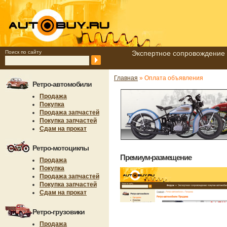
Поиск по сайту
Экспертное сопровождение 
Главная
» Оплата объявления
Ретро-автомобили
Продажа
Покупка
Продажа запчастей
Покупка запчастей
Сдам на прокат
Ретро-мотоциклы
Премиум-размещение
Продажа
Покупка
Продажа запчастей
Покупка запчастей
Сдам на прокат
Ретро-грузовики
Продажа