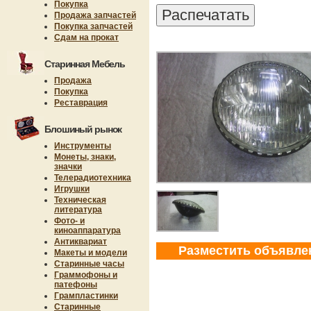
Покупка
Продажа запчастей
Покупка запчастей
Сдам на прокат
Старинная Мебель
Продажа
Покупка
Реставрация
Блошиный рынок
Инструменты
Монеты, знаки,
значки
Телерадиотехника
Игрушки
Техническая
литература
Фото- и
киноаппаратура
Антиквариат
Разместить объявле
Макеты и модели
Старинные часы
Граммофоны и
патефоны
Грампластинки
Старинные