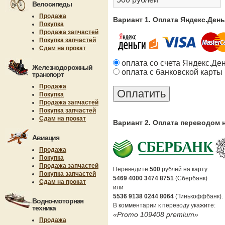
Велосипеды
Продажа
Вариант 1. Оплата Яндекс.Ден
Покупка
Продажа запчастей
Покупка запчастей
Сдам на прокат
оплата со счета Яндекс.Де
Железнодорожный
оплата с банковской карты
транспорт
Продажа
Покупка
Продажа запчастей
Покупка запчастей
Сдам на прокат
Вариант 2. Оплата переводом 
Авиация
Продажа
Покупка
Продажа запчастей
Переведите
500
рублей на карту:
Покупка запчастей
5469 4000 3474 8751
(Сбербанк)
Сдам на прокат
или
5536 9138 0244 8064
(Тинькоффбанк).
Водно-моторная
В комментарии к переводу укажите:
техника
«Promo 109408 premium»
Продажа