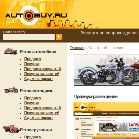
Поиск по сайту
Экспертное сопровождение 
Главная
» Оплата объявления
Ретро-автомобили
Продажа
Покупка
Продажа запчастей
Покупка запчастей
Сдам на прокат
Ретро-мотоциклы
Премиум-размещение
Продажа
Покупка
Продажа запчастей
Покупка запчастей
Сдам на прокат
Ретро-грузовики
Продажа