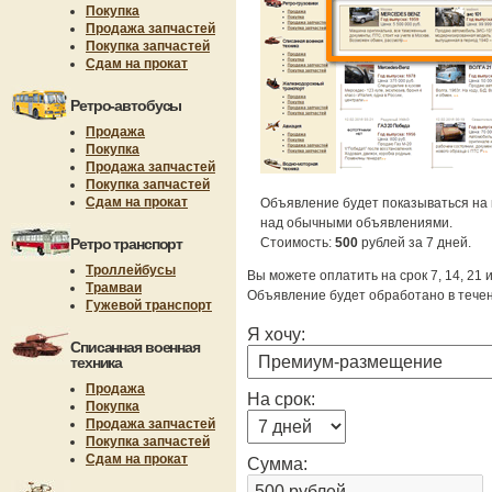
Покупка
Продажа запчастей
Покупка запчастей
Сдам на прокат
Ретро-автобусы
Продажа
Покупка
Продажа запчастей
Покупка запчастей
Сдам на прокат
Объявление будет показываться на 
над обычными объявлениями.
Ретро транспорт
Стоимость:
500
рублей за 7 дней.
Троллейбусы
Вы можете оплатить на срок 7, 14, 21 
Трамваи
Объявление будет обработано в течен
Гужевой транспорт
Я хочу:
Списанная военная
техника
Продажа
На срок:
Покупка
Продажа запчастей
Покупка запчастей
Сдам на прокат
Сумма: