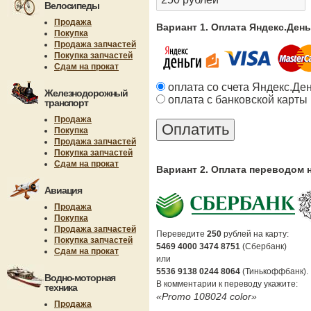
Велосипеды
Продажа
Вариант 1. Оплата Яндекс.Ден
Покупка
Продажа запчастей
Покупка запчастей
Сдам на прокат
оплата со счета Яндекс.Де
Железнодорожный
оплата с банковской карты
транспорт
Продажа
Покупка
Продажа запчастей
Покупка запчастей
Сдам на прокат
Вариант 2. Оплата переводом 
Авиация
Продажа
Покупка
Продажа запчастей
Переведите
250
рублей на карту:
Покупка запчастей
5469 4000 3474 8751
(Сбербанк)
Сдам на прокат
или
5536 9138 0244 8064
(Тинькоффбанк).
Водно-моторная
В комментарии к переводу укажите:
техника
«Promo 108024 color»
Продажа