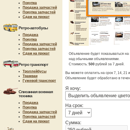
Покупка
Продажа запчастей
Покупка запчастей
Сдам на прокат
Ретро-автобусы
Продажа
Покупка
Продажа запчастей
Покупка запчастей
Сдам на прокат
Объявление будет показываться на 
над обычными объявлениями.
Ретро транспорт
Стоимость:
500
рублей за 7 дней.
Троллейбусы
Вы можете оплатить на срок 7, 14, 21 
Трамваи
Объявление будет обработано в течен
Гужевой транспорт
Я хочу:
Списанная военная
техника
Продажа
На срок:
Покупка
Продажа запчастей
Покупка запчастей
Сдам на прокат
Сумма: