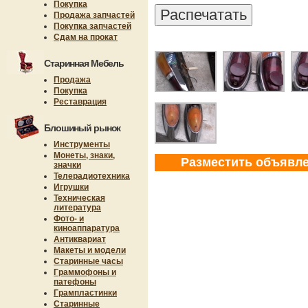
Покупка
Продажа запчастей
Покупка запчастей
Сдам на прокат
Старинная Мебель
Продажа
Покупка
Реставрация
Блошиный рынок
Инструменты
Монеты, знаки,
Разместить объявл
значки
Телерадиотехника
Игрушки
Техническая
литература
Фото- и
киноаппаратура
Антиквариат
Макеты и модели
Старинные часы
Граммофоны и
патефоны
Грампластинки
Старинные