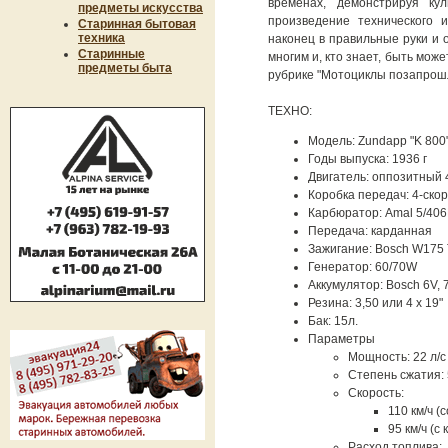
временах, демонстрируя ку
предметы искусства
произведение технического 
Старинная бытовая
техника
наконец в правильные руки и 
Старинные
многим и, кто знает, быть мож
предметы быта
рубрике "Мотоциклы позапрошл
ТЕХНО:
Модель: Zundapp "K 800
Годы выпуска: 1936 г
Двигатель: оппозитный 
Коробка передач: 4-ско
Карбюратор: Amal 5/40
Передача: карданная
Зажигание: Bosch W175
Генератор: 60/70W
Аккумулятор: Bosch 6V, 
Резина: 3,50 или 4 х 19"
Бак: 15л.
Параметры
Мощность: 22 л/с
Степень сжатия: 
Скорость:
110 км/ч (
95 км/ч (с
Расход топлива: