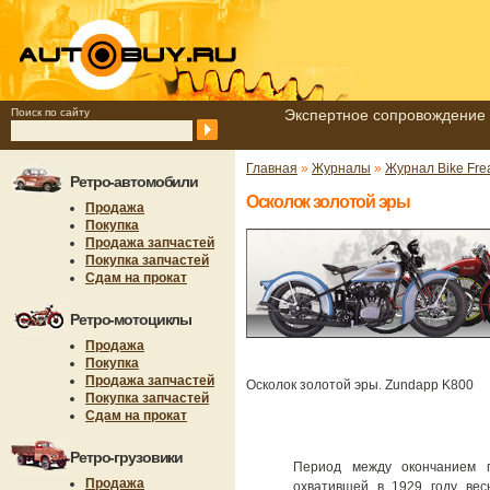
Поиск по сайту
Экспертное сопровождение 
Главная
»
Журналы
»
Журнал Bike Fre
Ретро-автомобили
Осколок золотой эры
Продажа
Покупка
Продажа запчастей
Покупка запчастей
Сдам на прокат
Ретро-мотоциклы
Продажа
Покупка
Продажа запчастей
Осколок золотой эры. Zundapp K800
Покупка запчастей
Сдам на прокат
Ретро-грузовики
Период между окончанием п
Продажа
охватившей в 1929 году вес