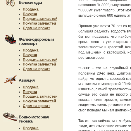
Велосипеды
названная "К 800", выпускалась
Продажа
"К 800W" (Wehrmacht). Этот мо
Покупка
выпущено около 600 единиц это
Продажа запчастей
Покупка запчастей
Прошло уже почти 70 лет со в
Сдам на прокат
большая редкость, гордость в
бы мог подумать, что наибол
Железнодорожный
время явно в утилитарных 
транспорт
элегантностью и красотой. Ко
Продажа
под мешками с картошкой, н
Покупка
реставраторов.
Продажа запчастей
Покупка запчастей
"К-800" - это не случайный
Сдам на прокат
половины 20-го века. Дмитри
найдя мотоцикл с хорошей ко
Авиация
мы писали о мастерской "Лебе
Продажа
известно, с какой трепетность
Покупка
случае это была не просто 
Продажа запчастей
восстал, сияя хромом, симво
Покупка запчастей
свидетель смены режимов и ст
Сдам на прокат
смог, поведал бы нам долгую и
Водно-моторная
техника
Так же, как сейчас, мы любуе
люди, испытывавшие схожие эм
Продажа