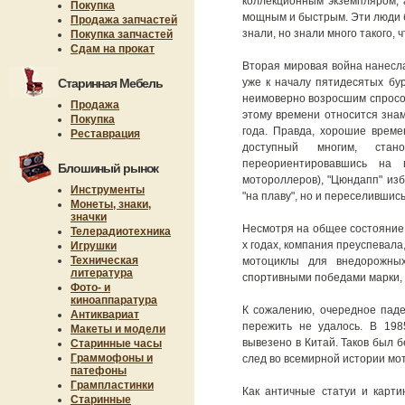
коллекционным экземпляром, 
Покупка
мощным и быстрым. Эти люди б
Продажа запчастей
знали, но знали много такого, ч
Покупка запчастей
Сдам на прокат
Вторая мировая война нанесл
Старинная Мебель
уже к началу пятидесятых бу
неимоверно возросшим спросом
Продажа
этому времени относится зна
Покупка
года. Правда, хорошие време
Реставрация
доступный многим, стан
переориентировавшись на 
Блошиный рынок
мотороллеров), "Цюндапп" изб
Инструменты
"на плаву", но и переселившис
Монеты, знаки,
значки
Несмотря на общее состояние
Телерадиотехника
х годах, компания преуспевал
Игрушки
Техническая
мотоциклы для внедорожных
литература
спортивными победами марки, 
Фото- и
киноаппаратура
К сожалению, очередное паде
Антиквариат
пережить не удалось. В 198
Макеты и модели
вывезено в Китай. Таков был 
Старинные часы
Граммофоны и
след во всемирной истории мо
патефоны
Грампластинки
Как античные статуи и карт
Старинные