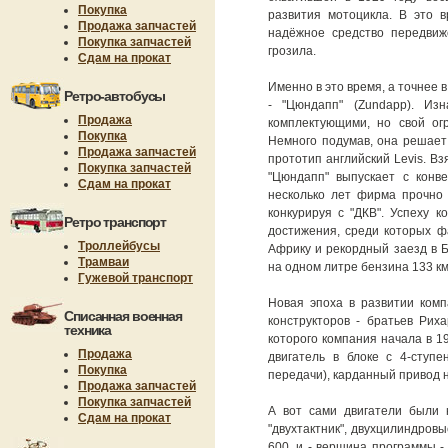
Покупка
развития мотоцикла. В это 
Продажа запчастей
надёжное средство передвиж
Покупка запчастей
грозила.
Сдам на прокат
Именно в это время, а точнее 
Ретро-автобусы
- "Цюндапп" (Zundapp). Из
Продажа
комплектующими, но свой ог
Покупка
Немного подумав, она решает
Продажа запчастей
прототип английский Levis. Вз
Покупка запчастей
"Цюндапп" выпускает с конве
Сдам на прокат
несколько лет фирма прочно 
конкурируя с "ДКВ". Успеху 
Ретро транспорт
достижения, среди которых ф
Троллейбусы
Африку и рекордный заезд в 
Трамваи
на одном литре бензина 133 км
Гужевой транспорт
Новая эпоха в развитии комп
Списанная военная
конструкторов - братьев Рих
техника
которого компания начала в 1
Продажа
двигатель в блоке с 4-ступ
Покупка
передачи), карданный привод 
Продажа запчастей
Покупка запчастей
А вот сами двигатели были 
Сдам на прокат
"двухтактник", двухцилиндров
600, и - вершина программы -