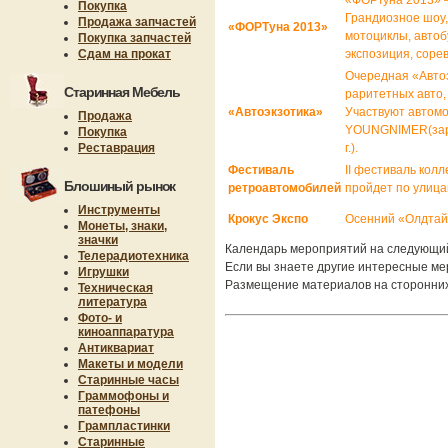
«ФОРТуна 2013» –
Покупка
Грандиозное шоу,
Продажа запчастей
«ФОРТуна 2013»
мотоциклы, автоб
Покупка запчастей
Сдам на прокат
экспозиция, соре
Очередная «Автоэ
Старинная Мебель
раритетных авто,
«Автоэкзотика»
Участвуют автомо
Продажа
YOUNGNIMER(заруб
Покупка
Реставрация
г.).
Фестиваль
II фестиваль кол
Блошиный рынок
ретроавтомобилей
пройдет по улица
Инструменты
Крокус Экспо
Осенний «Олдтайм
Монеты, знаки,
значки
Календарь мероприятий на следующий 
Телерадиотехника
Если вы знаете другие интересные м
Игрушки
Размещение материалов на сторонних 
Техническая
литература
Фото- и
киноаппаратура
Антиквариат
Макеты и модели
Старинные часы
Граммофоны и
патефоны
Грампластинки
Старинные