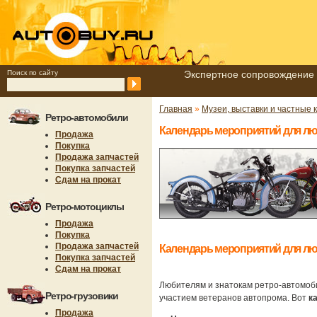
Поиск по сайту
Экспертное сопровождение 
Главная
»
Музеи, выставки и частные 
Ретро-автомобили
Календарь мероприятий для л
Продажа
Покупка
Продажа запчастей
Покупка запчастей
Сдам на прокат
Ретро-мотоциклы
Продажа
Покупка
Продажа запчастей
Календарь мероприятий для л
Покупка запчастей
Сдам на прокат
Любителям и знатокам ретро-автомоби
Ретро-грузовики
участием ветеранов автопрома. Вот
к
Продажа