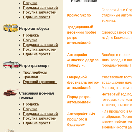
Наименование
Покупка
Продажа запчастей
Галерея Ильи Сор
Покупка запчастей
Крокус Экспо
старинные автомо
Сдам на прокат
техника.
Традиционный
Ретро-автобусы
весенний пробег
Своеобразное отк
Продажа
ретро-
ко Дню Космонавти
Покупка
автомобилей.
Продажа запчастей
Покупка запчастей
Сдам на прокат
Автопробег
Вообще в течени
«Спасибо деду за
Дню Победы и нач
Ретро транспорт
Победу!».
городам-героям. 
Троллейбусы
Трамваи
Очередной
Участвовали гост
Гужевой транспорт
фестиваль ретро-
традиционно нач
автомобилей.
Минска, а затем 
Списанная военная
Четвертый год по
техника
Парад ретро-
грузовых и легков
автомобилей
Продажа
техника, а такж
Покупка
«Из прошлого в б
Продажа запчастей
Автопробег «Из
и гибридов. Посв
Покупка запчастей
прошлого в
классе победител
Сдам на прокат
будущее»
экономичности (д