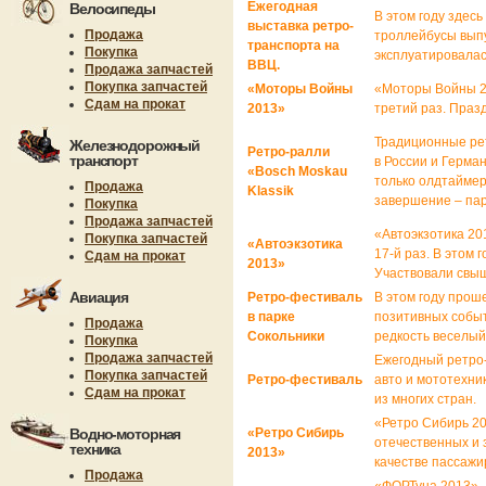
Ежегодная
Велосипеды
В этом году здес
выставка ретро-
Продажа
троллейбусы выпус
транспорта на
Покупка
эксплуатировалас
ВВЦ.
Продажа запчастей
Покупка запчастей
«Моторы Войны
«Моторы Войны 2
Сдам на прокат
2013»
третий раз. Праз
Традиционные рет
Железнодорожный
Ретро-ралли
транспорт
в России и Герма
«Bosch Moskau
только олдтаймер
Продажа
Klassik
завершение – пар
Покупка
Продажа запчастей
«Автоэкзотика 20
Покупка запчастей
«Автоэкзотика
17-й раз. В этом 
Сдам на прокат
2013»
Участвовали свыш
Авиация
Ретро-фестиваль
В этом году прош
в парке
позитивных событ
Продажа
Сокольники
редкость веселый
Покупка
Продажа запчастей
Ежегодный ретро
Покупка запчастей
Ретро-фестиваль
авто и мототехник
Сдам на прокат
из многих стран.
«Ретро Сибирь 20
Водно-моторная
«Ретро Сибирь
отечественных и 
техника
2013»
качестве пассажи
Продажа