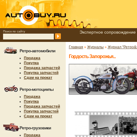
Поиск по сайту
Экспертное сопровождение 
Главная
»
Журналы
»
Журнал "Ретро&э
Ретро-автомобили
Гордость Запорожья...
Продажа
Покупка
Продажа запчастей
Покупка запчастей
Сдам на прокат
Ретро-мотоциклы
Продажа
Покупка
Продажа запчастей
Покупка запчастей
Сдам на прокат
Ретро-грузовики
Продажа