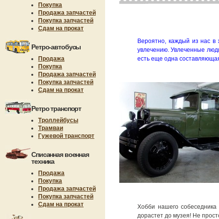
Покупка
Продажа запчастей
Покупка запчастей
Сдам на прокат
Вероятно, каждый из нас в
Ретро-автобусы
увлечению. Увлеченные люди
Продажа
есть еще одна составляющая,
Покупка
Продажа запчастей
Покупка запчастей
Сдам на прокат
Ретро транспорт
Троллейбусы
Трамваи
Гужевой транспорт
Списанная военная
техника
Продажа
Покупка
Продажа запчастей
Покупка запчастей
Сдам на прокат
Хобби нашего собеседника 
дорастет до музея! Не прост