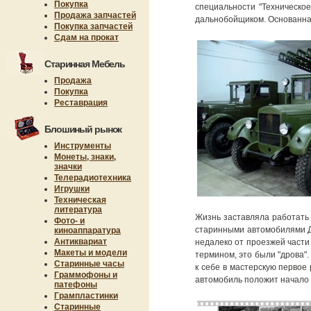
Покупка
специальности "Техническое
Продажа запчастей
дальнобойщиком. Основанная
Покупка запчастей
Сдам на прокат
Старинная Мебель
Продажа
Покупка
Реставрация
Блошиный рынок
Инструменты
Монеты, знаки,
значки
Телерадиотехника
Игрушки
Техническая
литература
Жизнь заставляла работать 
Фото- и
старинными автомобилями Дм
киноаппаратура
Антиквариат
недалеко от проезжей части
Макеты и модели
термином, это были "дрова".
Старинные часы
к себе в мастерскую первое 
Граммофоны и
автомобиль положит начало 
патефоны
Грампластинки
Старинные