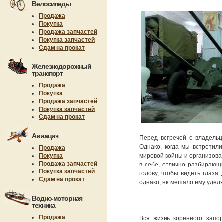
Велосипеды
Продажа
Покупка
Продажа запчастей
Покупка запчастей
Сдам на прокат
Железнодорожный
транспорт
Продажа
Покупка
Продажа запчастей
Покупка запчастей
Сдам на прокат
Авиация
Перед встречей с владельц
Однако, когда мы встретил
Продажа
Покупка
мировой войны и организова
Продажа запчастей
в себе, отлично разбирающ
Покупка запчастей
голову, чтобы видеть глаза
Сдам на прокат
однако, не мешало ему удел
Водно-моторная
техника
Продажа
Вся жизнь коренного запо