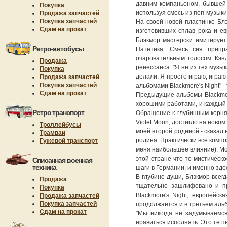
давним компаньоном, бывшей 
Покупка
используя смесь из поп-музыки
Продажа запчастей
Покупка запчастей
На своей новой пластинке Блэ
Сдам на прокат
изготовивших сплав рока и е
Блэкмор мастерски имитирует
Ретро-автобусы
Патетика. Смесь сия припра
очаровательным голосом Кэн
Продажа
ренессанса. "Я не из тех музык
Покупка
делали. Я просто играю, играю
Продажа запчастей
Покупка запчастей
альбомами Blackmore's Night" 
Сдам на прокат
Предыдущие альбомы Blackmore'
хорошими работами, и каждый 
Ретро транспорт
Обращение к глубинным корня
Violet Moon, достигло на ново
Троллейбусы
моей второй родиной - сказал 
Трамваи
родина. Практически все компо
Гужевой транспорт
меня наибольшее влияние), Моц
этой стране что-то мистическо
Списанная военная
техника
шаги в Германии, и именно зде
В глубине души, Блэкмор всег
Продажа
тщательно зашлифовано и пр
Покупка
Blackmore's Night, европей
Продажа запчастей
Покупка запчастей
продолжается и в третьем аль
Сдам на прокат
"Мы никогда не задумываемся
нравиться исполнять. Это те п