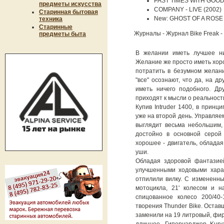
PAST TIMES WITH GOO
предметы искусства
COMPANY - LIVE (2002)
Старинная бытовая
New: GHOST OF A ROSE 
техника
Старинные
Журналы - Журнал Bike Freak 
предметы быта
В желании иметь лучшее ни
Желание же просто иметь хоро
потратить в безумном желани
"все" осознают, что да, на д
иметь ничего подобного. Дру
приходят к мысли о реальности
Купив Intruder 1400, в принц
уже на второй день. Управляе
выглядит весьма небольшим,
достойно в основной серой
хорошее - двигатель, облада
уши.
Обладая здоровой фантазией
улучшенными ходовыми харак
отпилили вилку. С измененны
мотоцикла, 21' колесом и 
спицованное колесо 200/40-
творения Thunder Bike. Оставш
заменили на 19 литровый, фир