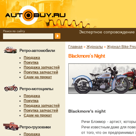
Поиск по сайту
Экспертное сопровождение 
Главная
»
Журналы
»
Журнал Bike Fre
Ретро-автомобили
Blackmore`s Night
Продажа
Покупка
Продажа запчастей
Покупка запчастей
Сдам на прокат
Ретро-мотоциклы
Продажа
Покупка
Продажа запчастей
Покупка запчастей
Blackmore's night
Сдам на прокат
Ричи Блэкмор - артист, котор
Ретро-грузовики
Ричи известным даже для пове
от того, что он предпринимал
Продажа