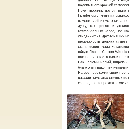
длиннее. Гиперчарджер Kurya
подопытного краской хамелео
Пока творили, другой прият
Intruder`ом , глядя на выри
изменить облик мотоцикла, но
душу, как кривая и дохла
каткообразных колес, назыв
увиденных на других наших мо
промежность должна сидеть 
стала ясней, когда установи
ободе Fischer Custom Wheels
наклона и вылета вилки не с
Бак - алюминиевый, широкий,
благо опыт накоплен немалый
На все переделки ушло поряд
гораздо ниже аналогичных по к
созерцания и прохватов хозяев