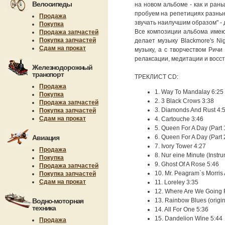
Велосипеды
на новом альбоме - как и ран
пробуем на репетициях разные
Продажа
звучать наилучшим образом" - 
Покупка
Все композиции альбома имею
Продажа запчастей
Покупка запчастей
делает музыку Blackmore's N
Сдам на прокат
музыку, а с творчеством Рич
релаксации, медитации и восс
Железнодорожный
транспорт
ТРЕКЛИСТ CD:
Продажа
1. Way To Mandalay 6:25
Покупка
2. 3 Black Crows 3:38
Продажа запчастей
3. Diamonds And Rust 4:
Покупка запчастей
Сдам на прокат
4. Cartouche 3:46
5. Queen For A Day (Part 
Авиация
6. Queen For A Day (Part 2
7. Ivory Tower 4:27
Продажа
8. Nur eine Minute (Instr
Покупка
9. Ghost Of A Rose 5:46
Продажа запчастей
10. Mr. Peagram`s Morris
Покупка запчастей
Сдам на прокат
11. Loreley 3:35
12. Where Are We Going 
Водно-моторная
13. Rainbow Blues (orig
техника
14. All For One 5:36
15. Dandelion Wine 5:44
Продажа