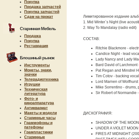
Покупка
Продажа запчастей
Покупка запчастей
Лимитированное издание альбо
Сдам на прокат
1. Mid Winter`s Night (live acoust
2. Way To Mandalay (radio edit)
Старинная Мебель
Продажа
СОСТАВ:
Покупка
Реставрация
Ritchie Blackmore - electr
Candice Night - lead voca
Блошиный рынок
Lady Nancy and Lady Made
Bard David of Larchmont -
Инструменты
Монеты, знаки,
Pat Regan and Minstrel H
значки
Tim Cotov - backing vocals
Телерадиотехника
Lord Marnen of Wolfhurst -
Игрушки
Mike Sorrentino - drums, 
Техническая
Sir Robert of Normandie -
литература
Фото- и
киноаппаратура
Антиквариат
Макеты и модели
ДИСКОГРАФИЯ:
Старинные часы
SHADOW OF THE MOON 
Граммофоны и
патефоны
UNDER A VIOLET MOON 
Грампластинки
FIRES AT MIDNIGHT (200
Старинные