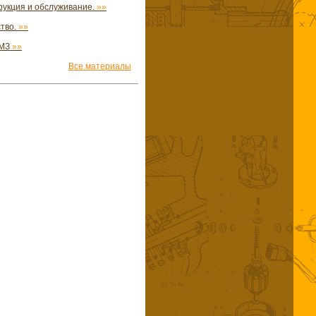
рукция и обслуживание.
»»
ство.
»»
ЗМЗ
»»
Все материалы