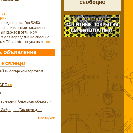
свободно
 52
руб.
е сиденье на Газ 52/53 .
незначительные царапины .
ый каркас в отличном
нт для переделки на сиденье
сыл ТК за счёт покупателя .
»»
ь объявление
ые коллекции
ей в болгарском торговом
в СПБ
»»
фе
»»
 Беляевка, Одесская область
»»
 Забродье (Беларусь)
»»
Все музеи