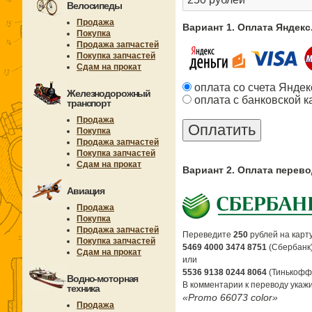
Велосипеды
Продажа
Вариант 1. Оплата Яндек
Покупка
Продажа запчастей
Покупка запчастей
Сдам на прокат
оплата со счета Яндек
Железнодорожный
оплата с банковской к
транспорт
Продажа
Покупка
Продажа запчастей
Покупка запчастей
Сдам на прокат
Вариант 2. Оплата перев
Авиация
Продажа
Покупка
Продажа запчастей
Переведите
250
рублей на карту
Покупка запчастей
5469 4000 3474 8751
(Сбербанк
Сдам на прокат
или
5536 9138 0244 8064
(Тинькофф
Водно-моторная
В комментарии к переводу укажи
техника
«Promo 66073 color»
Продажа