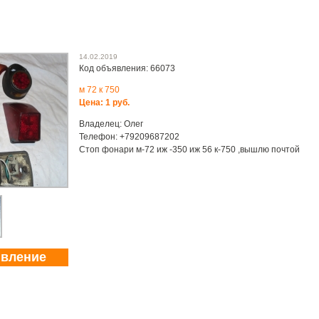
14.02.2019
Код объявления: 66073
м 72 к 750
Цена: 1 руб.
Владелец: Олег
Телефон: +79209687202
Стоп фонари м-72 иж -350 иж 56 к-750 ,вышлю почтой
явление