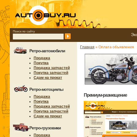
Поиск по сайту
Эк
Главная
» Оплата объявления
Ретро-автомобили
Продажа
Покупка
Продажа запчастей
Покупка запчастей
Сдам на прокат
Ретро-мотоциклы
Премиум-размещение
Продажа
Покупка
Продажа запчастей
Покупка запчастей
Сдам на прокат
Ретро-грузовики
Продажа