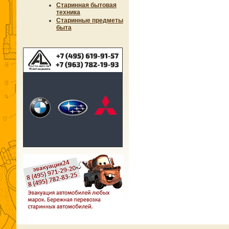
Старинная бытовая
техника
Старинные предметы
быта