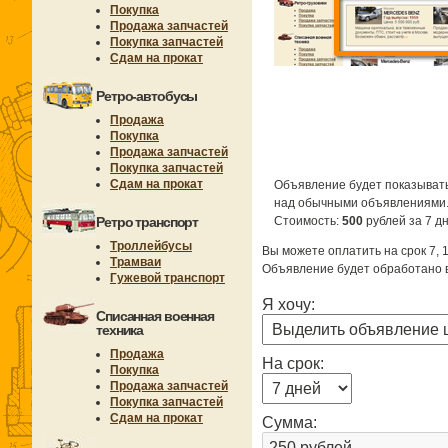
Покупка
Продажа запчастей
Покупка запчастей
Сдам на прокат
Ретро-автобусы
Продажа
Покупка
Продажа запчастей
Покупка запчастей
Сдам на прокат
Объявление будет показывать
над обычными объявлениями
Ретро транспорт
Стоимость:
500
рублей за 7 дн
Троллейбусы
Вы можете оплатить на срок 7, 1
Трамваи
Объявление будет обработано в
Гужевой транспорт
Я хочу:
Списанная военная
техника
Продажа
На срок:
Покупка
Продажа запчастей
Покупка запчастей
Сдам на прокат
Сумма: