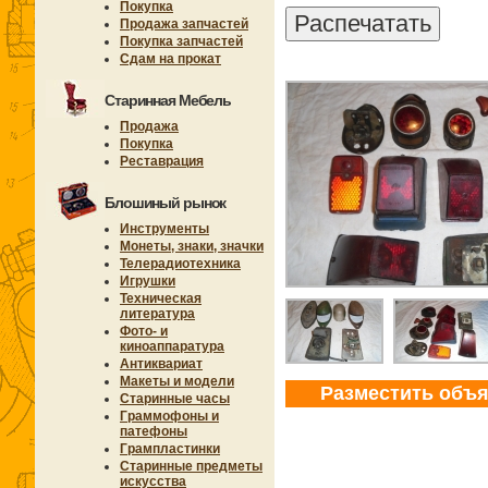
Покупка
Продажа запчастей
Покупка запчастей
Сдам на прокат
Старинная Мебель
Продажа
Покупка
Реставрация
Блошиный рынок
Инструменты
Монеты, знаки, значки
Телерадиотехника
Игрушки
Техническая
литература
Фото- и
киноаппаратура
Антиквариат
Макеты и модели
Разместить объ
Старинные часы
Граммофоны и
патефоны
Грампластинки
Старинные предметы
искусства