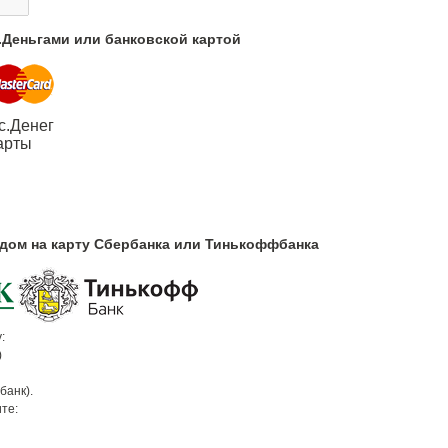
с.Деньгами или банковской картой
с.Денег
арты
одом на карту Сбербанка или Тинькоффбанка
:
)
банк).
те: