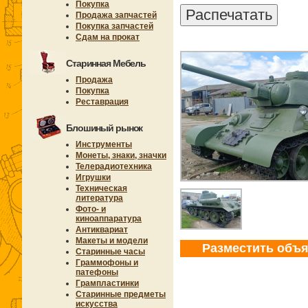
Покупка
Продажа запчастей
Покупка запчастей
Сдам на прокат
Старинная Мебель
Продажа
Покупка
Реставрация
Блошиный рынок
Инструменты
Монеты, знаки, значки
Телерадиотехника
Игрушки
Техническая
литература
Фото- и
киноаппаратура
Антиквариат
Макеты и модели
Разместить объ
Старинные часы
Граммофоны и
патефоны
Грампластинки
Старинные предметы
искусства