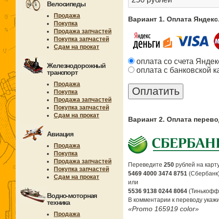
Велосипеды
Продажа
Вариант 1. Оплата Яндек
Покупка
Продажа запчастей
Покупка запчастей
Сдам на прокат
оплата со счета Яндек
Железнодорожный
оплата с банковской к
транспорт
Продажа
Покупка
Продажа запчастей
Покупка запчастей
Сдам на прокат
Вариант 2. Оплата перев
Авиация
Продажа
Покупка
Продажа запчастей
Переведите
250
рублей на карту
Покупка запчастей
5469 4000 3474 8751
(Сбербанк
Сдам на прокат
или
5536 9138 0244 8064
(Тинькофф
Водно-моторная
В комментарии к переводу укажи
техника
«Promo 165919 color»
Продажа