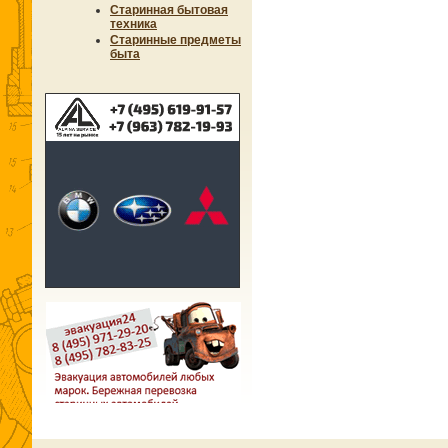
Старинная бытовая
техника
Старинные предметы
быта