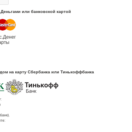
с.Деньгами или банковской картой
с.Денег
арты
одом на карту Сбербанка или Тинькоффбанка
:
)
банк).
те: