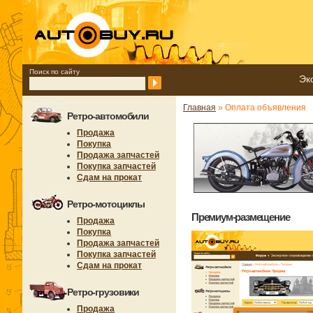
Поиск по сайту
Эк
Главная
» Оплата объявления
Ретро-автомобили
Продажа
Покупка
Продажа запчастей
Покупка запчастей
Сдам на прокат
Ретро-мотоциклы
Премиум-размещение
Продажа
Покупка
Продажа запчастей
Покупка запчастей
Сдам на прокат
Ретро-грузовики
Продажа