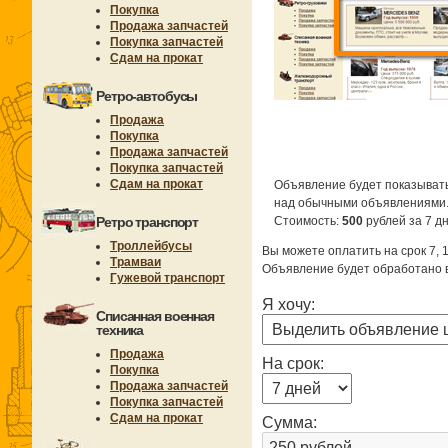
Покупка
Продажа запчастей
Покупка запчастей
Сдам на прокат
Ретро-автобусы
Продажа
Покупка
Продажа запчастей
Покупка запчастей
Сдам на прокат
Объявление будет показывать
над обычными объявлениями
Ретро транспорт
Стоимость:
500
рублей за 7 дн
Троллейбусы
Вы можете оплатить на срок 7, 1
Трамваи
Объявление будет обработано в
Гужевой транспорт
Я хочу:
Списанная военная
техника
Продажа
На срок:
Покупка
Продажа запчастей
Покупка запчастей
Сдам на прокат
Сумма: