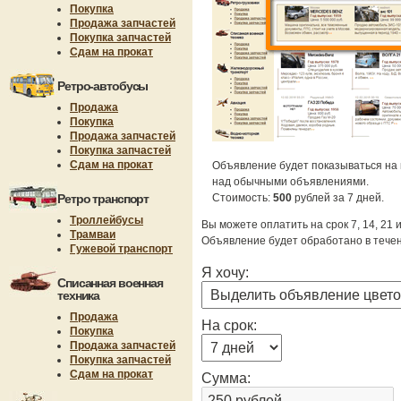
Покупка
Продажа запчастей
Покупка запчастей
Сдам на прокат
Ретро-автобусы
Продажа
Покупка
Продажа запчастей
Покупка запчастей
Сдам на прокат
Объявление будет показываться на 
над обычными объявлениями.
Ретро транспорт
Стоимость:
500
рублей за 7 дней.
Троллейбусы
Вы можете оплатить на срок 7, 14, 21 
Трамваи
Объявление будет обработано в течен
Гужевой транспорт
Я хочу:
Списанная военная
техника
Продажа
На срок:
Покупка
Продажа запчастей
Покупка запчастей
Сдам на прокат
Сумма: