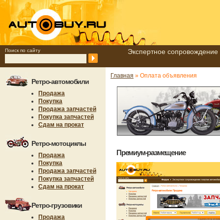
Поиск по сайту
Экспертное сопровождение 
Главная
» Оплата объявления
Ретро-автомобили
Продажа
Покупка
Продажа запчастей
Покупка запчастей
Сдам на прокат
Ретро-мотоциклы
Премиум-размещение
Продажа
Покупка
Продажа запчастей
Покупка запчастей
Сдам на прокат
Ретро-грузовики
Продажа