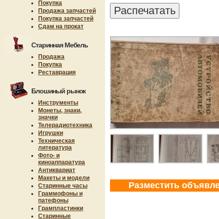
Покупка
Продажа запчастей
Покупка запчастей
Сдам на прокат
Старинная Мебель
Продажа
Покупка
Реставрация
Блошиный рынок
Инструменты
Монеты, знаки,
значки
Телерадиотехника
Игрушки
Техническая
литература
Фото- и
киноаппаратура
Антиквариат
Макеты и модели
Разместить объявл
Старинные часы
Граммофоны и
патефоны
Грампластинки
Старинные