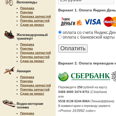
Велосипеды
Продажа
Вариант 1. Оплата Яндекс.Ден
Покупка
Продажа запчастей
Покупка запчастей
Сдам на прокат
оплата со счета Яндекс.Де
Железнодорожный
оплата с банковской карты
транспорт
Продажа
Покупка
Продажа запчастей
Покупка запчастей
Сдам на прокат
Вариант 2. Оплата переводом 
Авиация
Продажа
Покупка
Продажа запчастей
Переведите
250
рублей на карту:
Покупка запчастей
5469 4000 3474 8751
(Сбербанк)
Сдам на прокат
или
5536 9138 0244 8064
(Тинькоффбанк).
Водно-моторная
В комментарии к переводу укажите:
техника
«Promo 163992 color»
Продажа