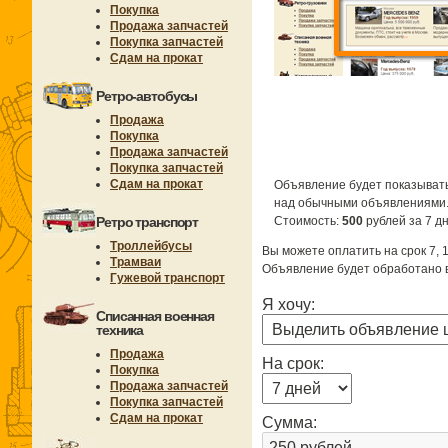
Покупка
Продажа запчастей
Покупка запчастей
Сдам на прокат
Ретро-автобусы
Продажа
Покупка
Продажа запчастей
Покупка запчастей
Сдам на прокат
Объявление будет показывать
над обычными объявлениями
Ретро транспорт
Стоимость:
500
рублей за 7 дн
Троллейбусы
Вы можете оплатить на срок 7, 1
Трамваи
Объявление будет обработано в
Гужевой транспорт
Я хочу:
Списанная военная
техника
Продажа
На срок:
Покупка
Продажа запчастей
Покупка запчастей
Сдам на прокат
Сумма: