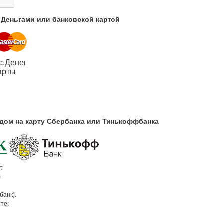
с.Деньгами или банковской картой
с.Денег
арты
одом на карту Сбербанка или Тинькоффбанка
:
)
банк).
те: