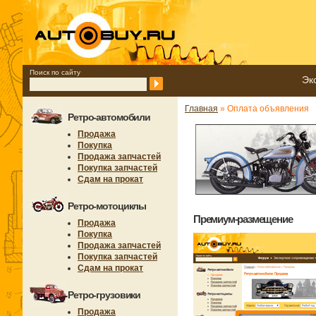
Поиск по сайту
Эк
Главная
» Оплата объявления
Ретро-автомобили
Продажа
Покупка
Продажа запчастей
Покупка запчастей
Сдам на прокат
Ретро-мотоциклы
Премиум-размещение
Продажа
Покупка
Продажа запчастей
Покупка запчастей
Сдам на прокат
Ретро-грузовики
Продажа