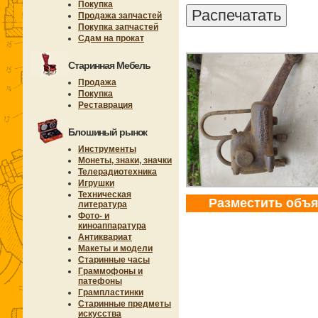
Покупка
Продажа запчастей
Покупка запчастей
Сдам на прокат
Старинная Мебель
Продажа
Покупка
Реставрация
Блошиный рынок
Инструменты
Монеты, знаки, значки
Телерадиотехника
Игрушки
Техническая
Разместить объ
литература
Фото- и
киноаппаратура
Антиквариат
Макеты и модели
Старинные часы
Граммофоны и
патефоны
Грампластинки
Старинные предметы
искусства