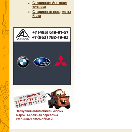
Старинная бытовая
техника
Старинные предметы
быта