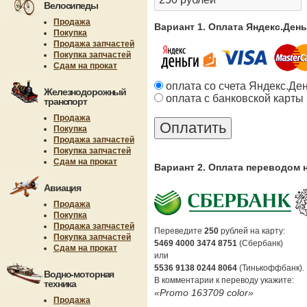
Велосипеды
Продажа
Вариант 1. Оплата Яндекс.Ден
Покупка
Продажа запчастей
Покупка запчастей
Сдам на прокат
оплата со счета Яндекс.Де
Железнодорожный
оплата с банковской карты
транспорт
Продажа
Покупка
Продажа запчастей
Покупка запчастей
Сдам на прокат
Вариант 2. Оплата переводом 
Авиация
Продажа
Покупка
Продажа запчастей
Переведите
250
рублей на карту:
Покупка запчастей
5469 4000 3474 8751
(Сбербанк)
Сдам на прокат
или
5536 9138 0244 8064
(Тинькоффбанк).
Водно-моторная
В комментарии к переводу укажите:
техника
«Promo 163709 color»
Продажа