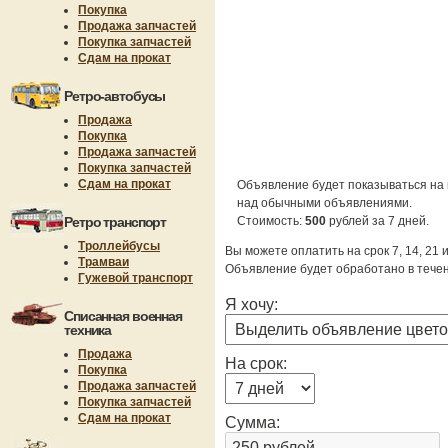
Покупка
Продажа запчастей
Покупка запчастей
Сдам на прокат
Ретро-автобусы
Продажа
Покупка
Продажа запчастей
Покупка запчастей
Сдам на прокат
Объявление будет показываться на 
над обычными объявлениями.
Ретро транспорт
Стоимость:
500
рублей за 7 дней.
Троллейбусы
Вы можете оплатить на срок 7, 14, 21 
Трамваи
Объявление будет обработано в течен
Гужевой транспорт
Я хочу:
Списанная военная
техника
Продажа
На срок:
Покупка
Продажа запчастей
Покупка запчастей
Сдам на прокат
Сумма: