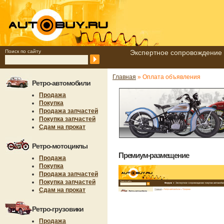
Поиск по сайту
Экспертное сопровождение 
Главная
» Оплата объявления
Ретро-автомобили
Продажа
Покупка
Продажа запчастей
Покупка запчастей
Сдам на прокат
Ретро-мотоциклы
Премиум-размещение
Продажа
Покупка
Продажа запчастей
Покупка запчастей
Сдам на прокат
Ретро-грузовики
Продажа