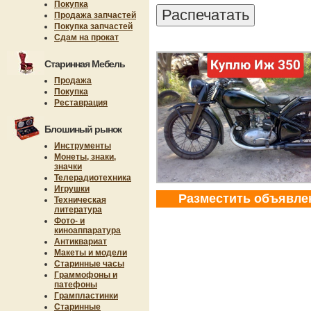
Покупка
Продажа запчастей
Покупка запчастей
Сдам на прокат
Старинная Мебель
Продажа
Покупка
Реставрация
Блошиный рынок
Инструменты
Монеты, знаки,
значки
Телерадиотехника
Игрушки
Разместить объявле
Техническая
литература
Фото- и
киноаппаратура
Антиквариат
Макеты и модели
Старинные часы
Граммофоны и
патефоны
Грампластинки
Старинные