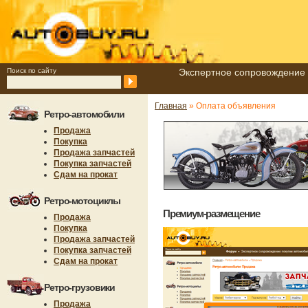
Поиск по сайту
Экспертное сопровождение 
Главная
» Оплата объявления
Ретро-автомобили
Продажа
Покупка
Продажа запчастей
Покупка запчастей
Сдам на прокат
Ретро-мотоциклы
Премиум-размещение
Продажа
Покупка
Продажа запчастей
Покупка запчастей
Сдам на прокат
Ретро-грузовики
Продажа