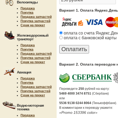
Велосипеды
Продажа
Вариант 1. Оплата Яндекс.Ден
Покупка
Продажа запчастей
Покупка запчастей
Сдам на прокат
оплата со счета Яндекс.Де
Железнодорожный
оплата с банковской карты
транспорт
Продажа
Покупка
Продажа запчастей
Покупка запчастей
Сдам на прокат
Вариант 2. Оплата переводом 
Авиация
Продажа
Покупка
Продажа запчастей
Переведите
250
рублей на карту:
Покупка запчастей
5469 4000 3474 8751
(Сбербанк)
Сдам на прокат
или
5536 9138 0244 8064
(Тинькоффбанк).
Водно-моторная
В комментарии к переводу укажите:
техника
«Promo 153396 color»
Продажа