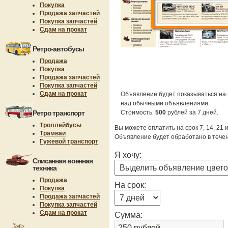
Покупка
Продажа запчастей
Покупка запчастей
Сдам на прокат
Ретро-автобусы
Продажа
Покупка
Продажа запчастей
Покупка запчастей
Сдам на прокат
Объявление будет показываться на 
над обычными объявлениями.
Ретро транспорт
Стоимость:
500
рублей за 7 дней.
Троллейбусы
Вы можете оплатить на срок 7, 14, 21 
Трамваи
Объявление будет обработано в течен
Гужевой транспорт
Я хочу:
Списанная военная
техника
Продажа
На срок:
Покупка
Продажа запчастей
Покупка запчастей
Сдам на прокат
Сумма: