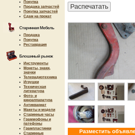
Покупка
Продажа запчастей
Покупка запчастей
Сдам на прокат
Старинная Мебель
Продажа
Покупка
Реставрация
Блошиный рынок
Инструменты
Монеты, знаки,
значки
Телерадиотехника
Игрушки
Техническая
литература
Фото- и
киноаппаратура
Антиквариат
Макеты и модели
Старинные часы
Граммофоны и
патефоны
Грампластинки
Разместить объявл
Старинные