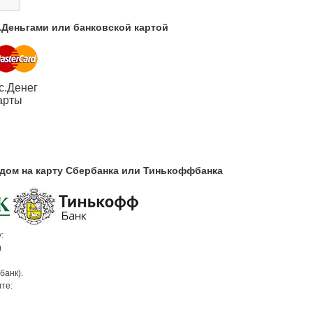
с.Деньгами или банковской картой
с.Денег
арты
одом на карту Сбербанка или Тинькоффбанка
:
)
банк).
те: