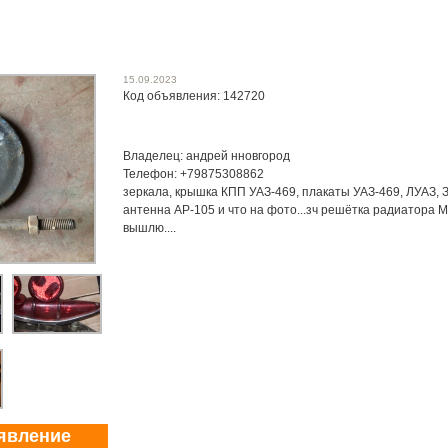
15.09.2023
Код объявления: 142720
Владелец: андрей нновгород
Телефон: +79875308862
зеркала, крышка КПП УАЗ-469, плакаты УАЗ-469, ЛУАЗ, З
антенна АР-105 и что на фото...зч решётка радиатора 
вышлю....
явление