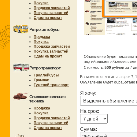
Покупка
Продажа запчастей
Покупка запчастей
Сдам на прокат
Ретро-автобусы
Продажа
Покупка
Продажа запчастей
Покупка запчастей
Сдам на прокат
Объявление будет показывать
над обычными объявлениями
Ретро транспорт
Стоимость:
500
рублей за 7 дн
Троллейбусы
Вы можете оплатить на срок 7, 1
Трамваи
Объявление будет обработано в
Гужевой транспорт
Я хочу:
Списанная военная
техника
Продажа
На срок:
Покупка
Продажа запчастей
Покупка запчастей
Сдам на прокат
Сумма: