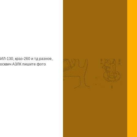
ИЛ-130, краз-260 и тд разное,
Москвич АЗЛК пишите фото