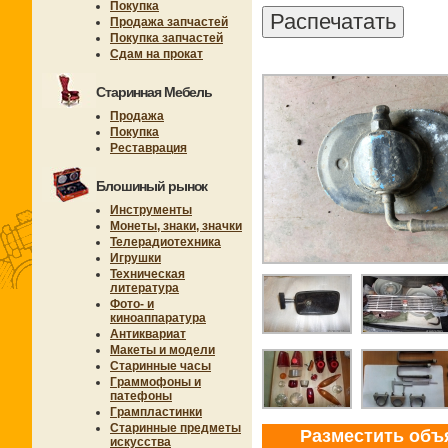
Покупка
Продажа запчастей
Покупка запчастей
Сдам на прокат
Старинная Мебель
Продажа
Покупка
Реставрация
Блошиный рынок
Инструменты
Монеты, знаки, значки
Телерадиотехника
Игрушки
Техническая
литература
Фото- и
киноаппаратура
Антиквариат
Макеты и модели
Старинные часы
Граммофоны и
патефоны
Грампластинки
Старинные предметы
Разместить объ
искусства