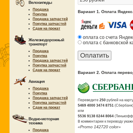
Велосипеды
Продажа
Вариант 1. Оплата Яндек
Покупка
Продажа запчастей
Покупка запчастей
Сдам на прокат
оплата со счета Яндек
Железнодорожный
оплата с банковской к
транспорт
Продажа
Покупка
Продажа запчастей
Покупка запчастей
Сдам на прокат
Вариант 2. Оплата перев
Авиация
Продажа
Покупка
Продажа запчастей
Переведите
250
рублей на карту
Покупка запчастей
5469 4000 3474 8751
(Сбербанк
Сдам на прокат
или
5536 9138 0244 8064
(Тинькофф
Водно-моторная
В комментарии к переводу укажи
техника
«Promo 142720 color»
Продажа