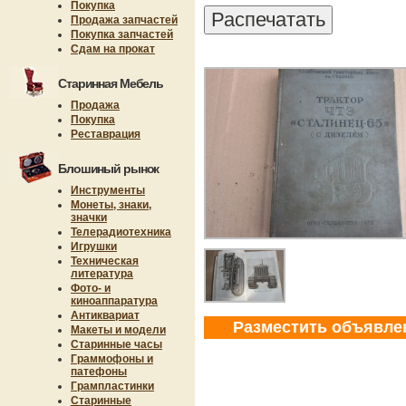
Покупка
Продажа запчастей
Покупка запчастей
Сдам на прокат
Старинная Мебель
Продажа
Покупка
Реставрация
Блошиный рынок
Инструменты
Монеты, знаки,
значки
Телерадиотехника
Игрушки
Техническая
литература
Фото- и
киноаппаратура
Антиквариат
Разместить объявле
Макеты и модели
Старинные часы
Граммофоны и
патефоны
Грампластинки
Старинные