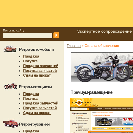
Поиск по сайту
Экспертное сопровождение 
Главная
» Оплата объявления
Ретро-автомобили
Продажа
Покупка
Продажа запчастей
Покупка запчастей
Сдам на прокат
Ретро-мотоциклы
Премиум-размещение
Продажа
Покупка
Продажа запчастей
Покупка запчастей
Сдам на прокат
Ретро-грузовики
Продажа