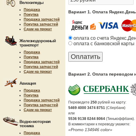
Велосипеды
Продажа
Вариант 1. Оплата Яндекс.Ден
Покупка
Продажа запчастей
Покупка запчастей
Сдам на прокат
оплата со счета Яндекс.Де
Железнодорожный
оплата с банковской карты
транспорт
Продажа
Покупка
Продажа запчастей
Покупка запчастей
Сдам на прокат
Вариант 2. Оплата переводом 
Авиация
Продажа
Покупка
Продажа запчастей
Переведите
250
рублей на карту:
Покупка запчастей
5469 4000 3474 8751
(Сбербанк)
Сдам на прокат
или
5536 9138 0244 8064
(Тинькоффбанк).
Водно-моторная
В комментарии к переводу укажите:
техника
«Promo 134946 color»
Продажа