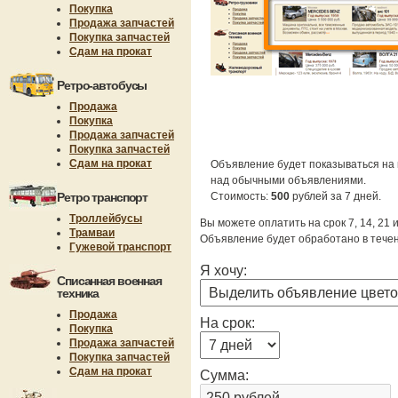
Покупка
Продажа запчастей
Покупка запчастей
Сдам на прокат
Ретро-автобусы
Продажа
Покупка
Продажа запчастей
Покупка запчастей
Сдам на прокат
Объявление будет показываться на 
над обычными объявлениями.
Ретро транспорт
Стоимость:
500
рублей за 7 дней.
Троллейбусы
Вы можете оплатить на срок 7, 14, 21 
Трамваи
Объявление будет обработано в течен
Гужевой транспорт
Я хочу:
Списанная военная
техника
Продажа
На срок:
Покупка
Продажа запчастей
Покупка запчастей
Сдам на прокат
Сумма: