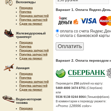
Велосипеды
Продажа
Вариант 1. Оплата Яндекс.Ден
Покупка
Продажа запчастей
Покупка запчастей
Сдам на прокат
оплата со счета Яндекс.Де
Железнодорожный
оплата с банковской карты
транспорт
Продажа
Покупка
Продажа запчастей
Покупка запчастей
Сдам на прокат
Вариант 2. Оплата переводом 
Авиация
Продажа
Покупка
Продажа запчастей
Переведите
250
рублей на карту:
Покупка запчастей
5469 4000 3474 8751
(Сбербанк)
Сдам на прокат
или
5536 9138 0244 8064
(Тинькоффбанк).
Водно-моторная
В комментарии к переводу укажите:
техника
«Promo 128996 color»
Продажа