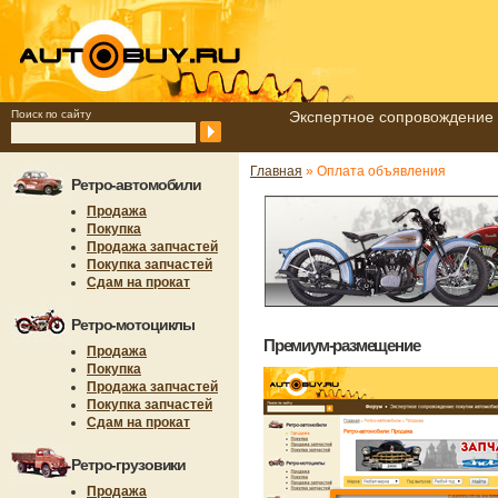
Поиск по сайту
Экспертное сопровождение 
Главная
» Оплата объявления
Ретро-автомобили
Продажа
Покупка
Продажа запчастей
Покупка запчастей
Сдам на прокат
Ретро-мотоциклы
Премиум-размещение
Продажа
Покупка
Продажа запчастей
Покупка запчастей
Сдам на прокат
Ретро-грузовики
Продажа