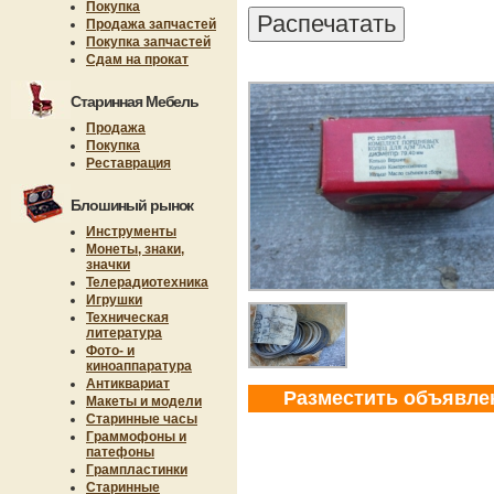
Покупка
Продажа запчастей
Покупка запчастей
Сдам на прокат
Старинная Мебель
Продажа
Покупка
Реставрация
Блошиный рынок
Инструменты
Монеты, знаки,
значки
Телерадиотехника
Игрушки
Техническая
литература
Фото- и
киноаппаратура
Антиквариат
Разместить объявле
Макеты и модели
Старинные часы
Граммофоны и
патефоны
Грампластинки
Старинные