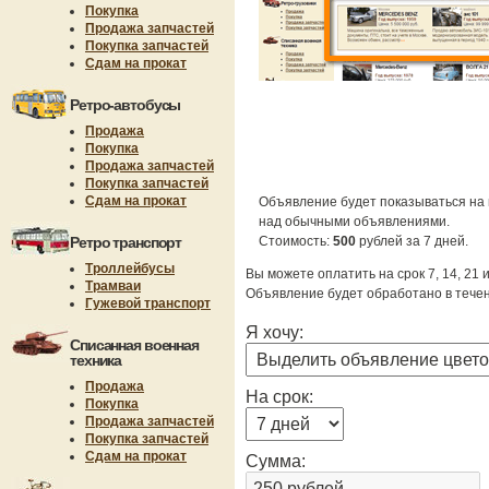
Покупка
Продажа запчастей
Покупка запчастей
Сдам на прокат
Ретро-автобусы
Продажа
Покупка
Продажа запчастей
Покупка запчастей
Сдам на прокат
Объявление будет показываться на 
над обычными объявлениями.
Ретро транспорт
Стоимость:
500
рублей за 7 дней.
Троллейбусы
Вы можете оплатить на срок 7, 14, 21 
Трамваи
Объявление будет обработано в течен
Гужевой транспорт
Я хочу:
Списанная военная
техника
Продажа
На срок:
Покупка
Продажа запчастей
Покупка запчастей
Сдам на прокат
Сумма: